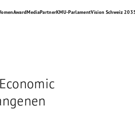
WomenAward
Media
Partner
KMU-Parlament
Vision Schweiz 203
 Economic
gangenen