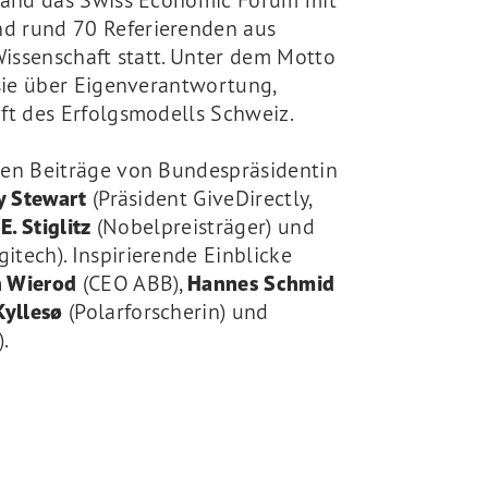
 fand das Swiss Economic Forum mit
d rund 70 Referierenden aus
 Wissenschaft statt. Unter dem Motto
sie über Eigenverantwortung,
ft des Erfolgsmodells Schweiz.
ten Beiträge von Bundespräsidentin
y Stewart
(Präsident GiveDirectly,
E. Stiglitz
(Nobelpreisträger) und
itech). Inspirierende Einblicke
 Wierod
(CEO ABB),
Hannes Schmid
Kyllesø
(Polarforscherin) und
.