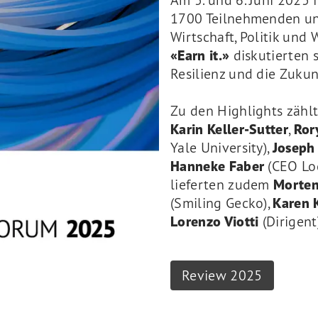
Am 5. und 6. Juni 2025
1700 Teilnehmenden un
Wirtschaft, Politik und
«Earn it.»
diskutierten 
Resilienz und die Zukun
Zu den Highlights zähl
Karin Keller-Sutter
,
Ror
Yale University),
Joseph 
Hanneke Faber
(CEO Log
lieferten zudem
Morten
(Smiling Gecko),
Karen 
Lorenzo Viotti
(Dirigent)
Review 2025