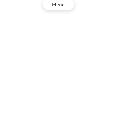
Menu
© NZZ Connect 2026
Impressum
AGB
Datenschutz
DE
EN