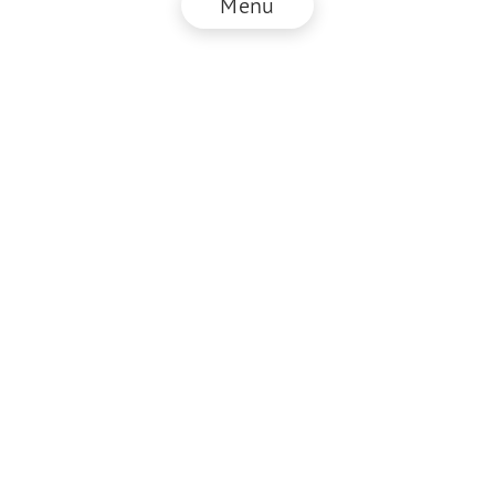
Menu
© NZZ Connect 2026
Impressum
AGB
Datenschutz
DE
EN