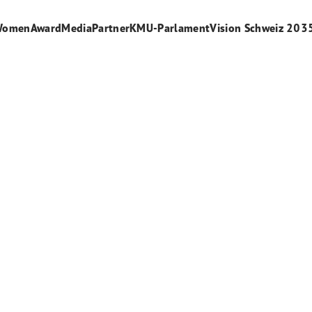
WomenAward
Media
Partner
KMU-Parlament
Vision Schweiz 203