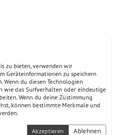
 bietet Life-Science-
b as a service»-Ansatz sparen
 Forschung fokussieren. Xi
in Shanghai seit 2006 und
is zu bieten, verwenden wir
itekturstudium an der Tongji
um Geräteinformationen zu speichern
 und Architektenverein (SIA)
n. Wenn du diesen Technologien
 Architekturphilosophie sowie
n wie das Surfverhalten oder eindeutige
arbeiten. Wenn du deine Zustimmung
ziehst, können bestimmte Merkmale und
werden.
Ablehnen
Akzeptieren