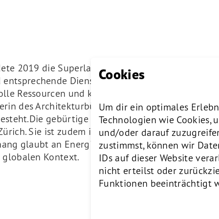
ete 2019 die Superlab Suisse AG. Die Zürcher Firma
Cookies
ntsprechende Dienstleistungen an. Mit diesem «la
lle Ressourcen und können sich vollständig auf die
rin des Architekturbüros EXH Design, dessen Sitz 
Um dir ein optimales Erlebn
besteht.Die gebürtige Chinesin absolvierte ihr Arch
Technologien wie Cookies, 
ürich. Sie ist zudem im Schweizerischen Ingenieur-
und/oder darauf zuzugreife
 Zhang glaubt an Energie und fördert die asiatische
zustimmst, können wir Date
 globalen Kontext.
IDs auf dieser Website ver
nicht erteilst oder zurück
Funktionen beeinträchtigt 