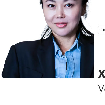
Ju
X
V