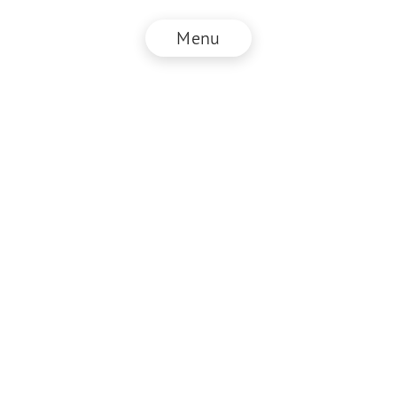
Menu
© NZZ Connect 2026
Impressum
AGB
Datenschutz
DE
EN