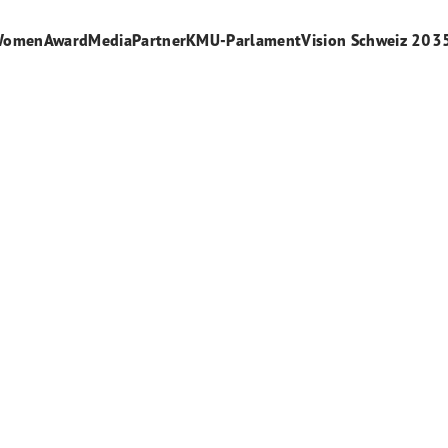
WomenAward
Media
Partner
KMU-Parlament
Vision Schweiz 203