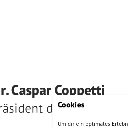
r. Caspar Coppetti
Cookies
räsident der Jury, Gründ
Um dir ein optimales Erlebn