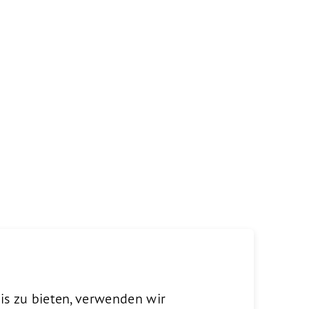
er
,
On AG
is zu bieten, verwenden wir