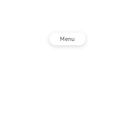
Menu
© NZZ Connect 2026
Impressum
AGB
Datenschutz
DE
EN