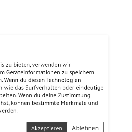
en amtet sie als Präsidentin
eginnt Baumann als CEO der
oldau war sie unter anderem
 Credit Suisse.Anna Baumann
is zu bieten, verwenden wir
cutive Master in Strategic
um Geräteinformationen zu speichern
ssen Leidenschaften ist die
n. Wenn du diesen Technologien
scom für einige Zeit nach Chile
n wie das Surfverhalten oder eindeutige
arbeiten. Wenn du deine Zustimmung
ziehst, können bestimmte Merkmale und
werden.
Ablehnen
Akzeptieren