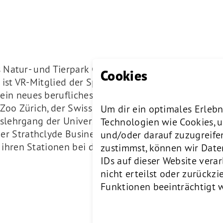
es Natur- und Tierpark Goldau: Anna Baumann. Daneb
Cookies
d ist VR-Mitglied der Sparkasse Schwyz. Ab 2023 b
n neues berufliches Kapitel. Vor demjenigen in G
 Zoo Zürich, der Swisscom und Prokuristin bei der
Um dir ein optimales Erlebn
tslehrgang der Universität St. Gallen und einen Exe
Technologien wie Cookies, 
 Strathclyde Business School (GBR). Eine ihrer gro
und/oder darauf zuzugreife
ihren Stationen bei der Credit Suisse und der Swis
zustimmst, können wir Date
IDs auf dieser Website ver
nicht erteilst oder zurück
Funktionen beeinträchtigt 