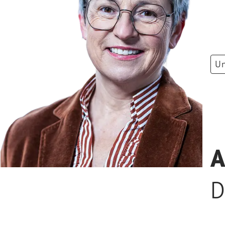
Un
A
D