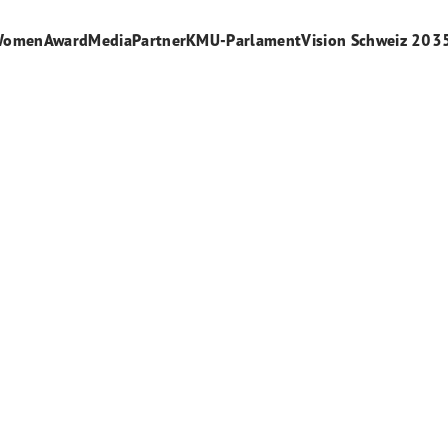
WomenAward
Media
Partner
KMU-Parlament
Vision Schweiz 203