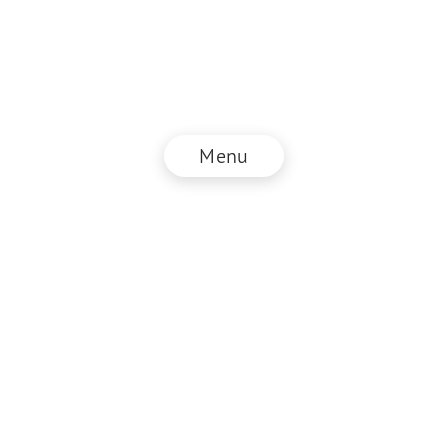
Menu
© NZZ Connect 2026
Impressum
AGB
Datenschutz