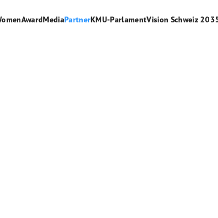
WomenAward
Media
Partner
KMU-Parlament
Vision Schweiz 203