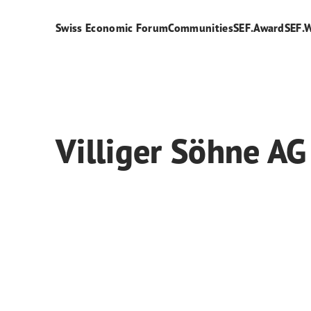
Swiss Economic Forum
Communities
SEF.Award
SEF.
Villiger Söhne AG