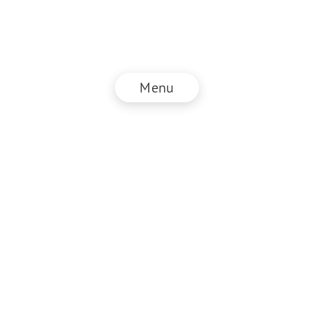
Menu
© NZZ Connect 2026
Impressum
AGB
Datenschutz
DE
EN