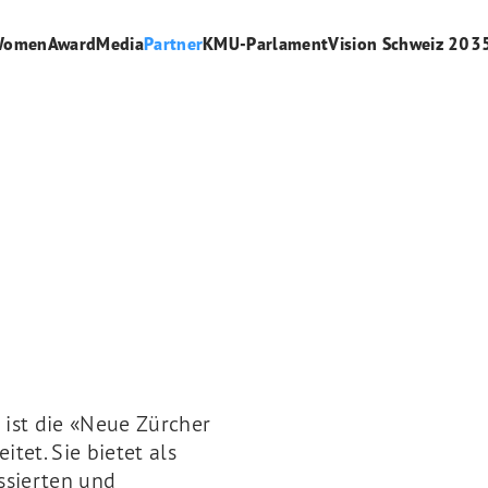
WomenAward
Media
Partner
KMU-Parlament
Vision Schweiz 203
 ist die «Neue Zürcher
tet. Sie bietet als
ssierten und